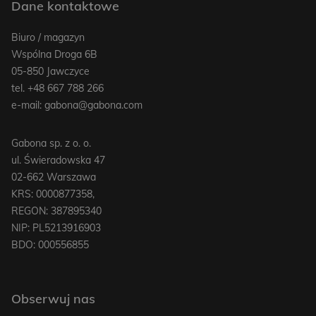
Dane kontaktowe
Biuro / magazyn
Wspólna Droga 6B
05-850 Jawczyce
tel.
+48 667 788 266
e-mail:
gabona@gabona.com
Gabona sp. z o. o.
ul. Świeradowska 47
02-662 Warszawa
KRS: 0000877358,
REGON: 387895340
NIP: PL5213916903
BDO: 000556855
Obserwuj nas